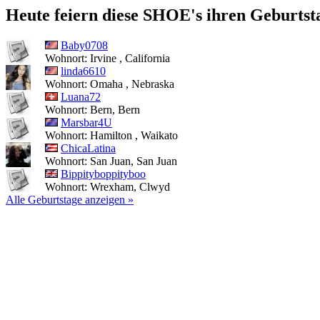
Heute feiern diese SHOE's ihren Geburtst
Baby0708
Wohnort: Irvine , California
linda6610
Wohnort: Omaha , Nebraska
Luana72
Wohnort: Bern, Bern
Marsbar4U
Wohnort: Hamilton , Waikato
ChicaLatina
Wohnort: San Juan, San Juan
Bippityboppityboo
Wohnort: Wrexham, Clwyd
Alle Geburtstage anzeigen »