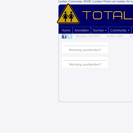
Lesben Community SHOE | Lesben Portal von Lesben für L
Home
Anmelden
Suchen
Community
Member: 512'997
Online: 995
Gu
Werbung ausblenden?
Werbung ausblenden?