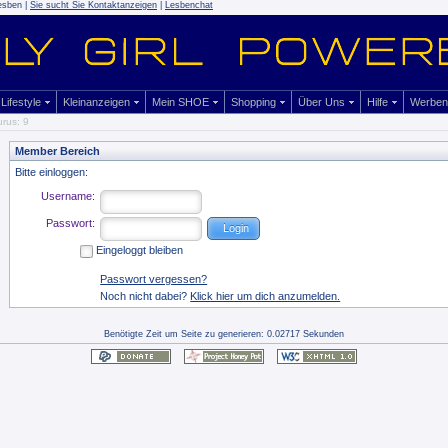
esben |
Sie sucht Sie Kontaktanzeigen
|
Lesbenchat
Lifestyle
Kleinanzeigen
Mein SHOE
Shopping
Über Uns
Hilfe
Werben
rus: 9
Member Bereich
Bitte einloggen:
Username:
Passwort:
Eingeloggt bleiben
Passwort vergessen?
Noch nicht dabei?
Klick hier um dich anzumelden.
Benötigte Zeit um Seite zu generieren: 0.02717 Sekunden