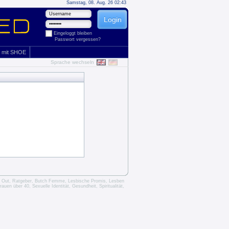
Samstag, 08. Aug. 26 02:43
Eingeloggt bleiben
Passwort vergessen?
 mit SHOE
Sprache wechseln
 Out, Ratgeber
, Butch Femme, Lesbische Promis, Lesben
rauen über 40
, Sexuelle Identität, Gesundheit, Spiritualität,