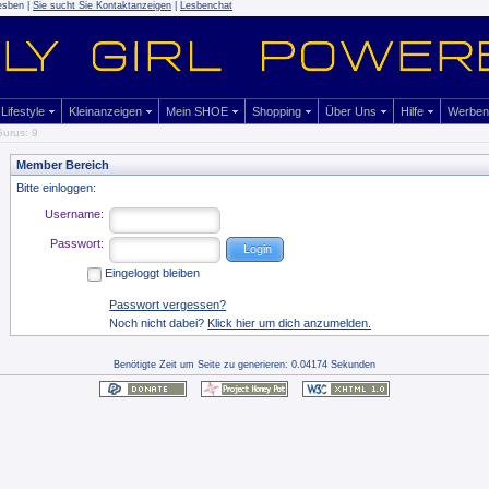
esben |
Sie sucht Sie Kontaktanzeigen
|
Lesbenchat
Lifestyle
Kleinanzeigen
Mein SHOE
Shopping
Über Uns
Hilfe
Werben
urus: 9
Member Bereich
Bitte einloggen:
Username:
Passwort:
Eingeloggt bleiben
Passwort vergessen?
Noch nicht dabei?
Klick hier um dich anzumelden.
Benötigte Zeit um Seite zu generieren: 0.04174 Sekunden