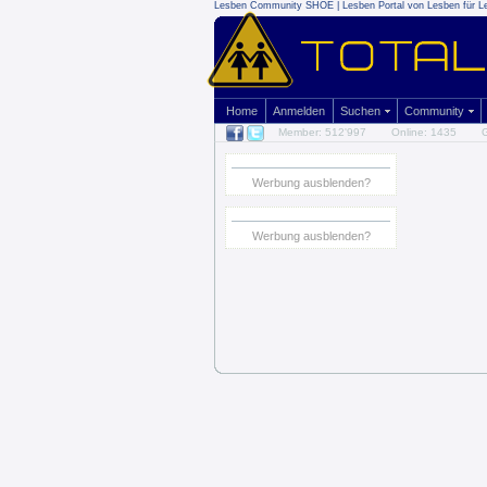
Lesben Community SHOE | Lesben Portal von Lesben für L
Home
Anmelden
Suchen
Community
Member: 512'997
Online: 1435
G
Werbung ausblenden?
Werbung ausblenden?